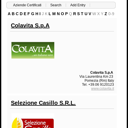
Aziende Certificati
Search
Add Entry
A
B
C
D
E
F
G
H
I
J
K
L
M
N
O
P
Q
R
S
T
U
V
W
X
Y
Z
0-9
Colavita S.p.A
Colavita S.p.A
Via Laurentina Km 23
Pomezia (Rm) Italy
Tel. +39.06 9120123
www.colavita.it
Selezione Casillo S.R.L.