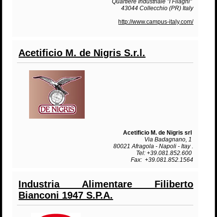
Quartiere Industriale "I Filagni"
43044 Collecchio (PR) Italy
http://www.campus-italy.com/
Acetificio M. de Nigris S.r.l.
Acetificio M. de Nigris srl
Via Badagnano, 1
80021 Afragola - Napoli - Itay .
Tel: +39.081.852.600
Fax: +39.081.852.1564
Industria Alimentare Filiberto
Bianconi 1947 S.P.A.