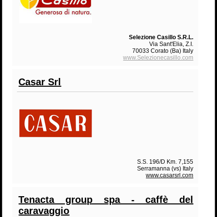
Selezione Casillo S.R.L.
Via Sant'Elia, Z.I.
70033 Corato (Ba) Italy
www.Selezionecasillo.com
Casar Srl
S.S. 196/D Km. 7,155
Serramanna (vs) Italy
www.­casarsrl.­com
Tenacta group spa - caffè del
caravaggio